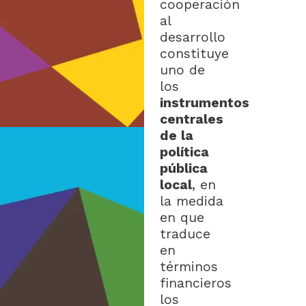
cooperación
al
desarrollo
constituye
uno de
los
instrumentos
centrales
de la
política
pública
local
, en
la medida
en que
traduce
en
términos
financieros
los