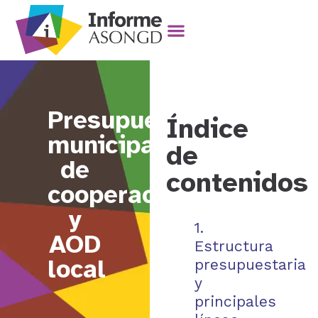
Presupuesto
Índice
municipal
de
de
contenidos
cooperación
y
1.
AOD
Estructura
local
presupuestaria
y
principales