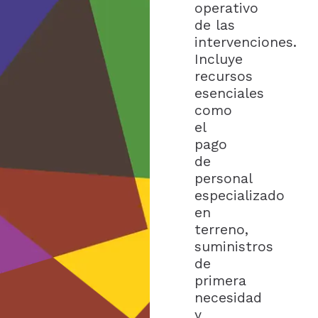
operativo
de las
intervenciones.
Incluye
recursos
esenciales
como
el
pago
de
personal
especializado
en
terreno,
suministros
de
primera
necesidad
y