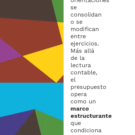
orientaciones
se
consolidan
o se
modifican
entre
ejercicios.
Más allá
de la
lectura
contable,
el
presupuesto
opera
como un
marco
estructurante
que
condiciona