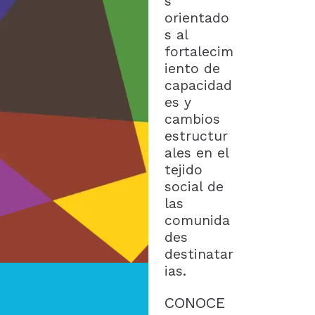
s
orientado
s al
fortalecim
iento de
capacidad
es y
cambios
estructur
ales en el
tejido
social de
las
comunida
des
destinatar
ias.
CONOCE