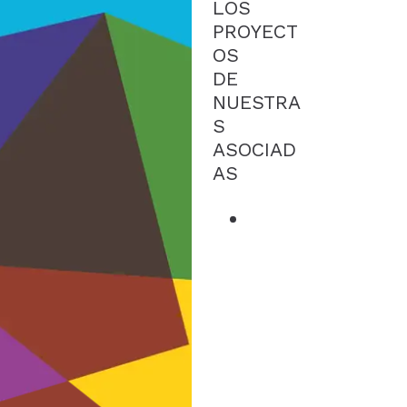
LOS
PROYECT
OS
DE
NUESTRA
S
ASOCIAD
AS
La
Funda
ción
Madra
zo
trabaja
en
Bolivia
en