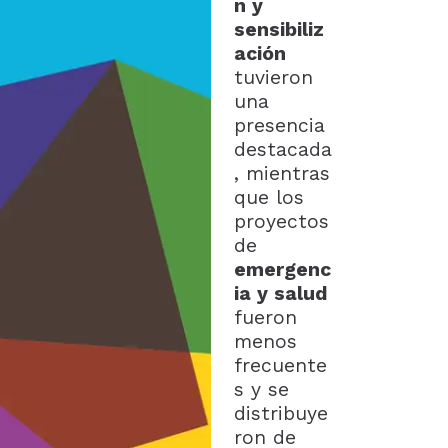
n y
sensibiliz
ación
tuvieron
una
presencia
destacada
, mientras
que los
proyectos
de
emergenc
ia y salud
fueron
menos
frecuente
s y se
distribuye
ron de