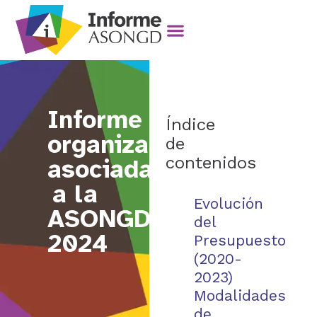
Informe
Índice
organizaciones
de
contenidos
asociadas
a la
Evolución
ASONGD
del
2024
Presupuesto
(2020-
2023)
Modalidades
de