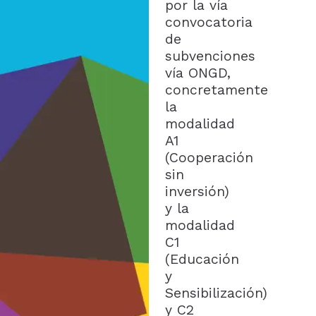
por la vía
convocatoria
de
subvenciones
vía ONGD,
concretamente
la
modalidad
A1
(Cooperación
sin
inversión)
y la
modalidad
C1
(Educación
y
Sensibilización)
y C2