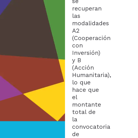
se
recuperan
las
modalidades
A2
(Cooperación
con
Inversión)
y B
(Acción
Humanitaria),
lo que
hace que
el
montante
total de
la
convocatoria
de