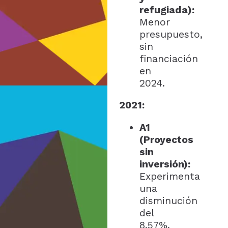
refugiada):
Menor
presupuesto,
sin
financiación
en
2024.
2021:
A1
(Proyectos
sin
inversión):
Experimenta
una
disminución
del
8,57%,