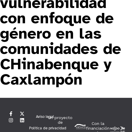
vulnerabilidad
con enfoque de
género en las
comunidades de
CHinabenque y
Caxlampón
Aviso legal
Un proyecto
de
Con la
Política de privacidad
financiación