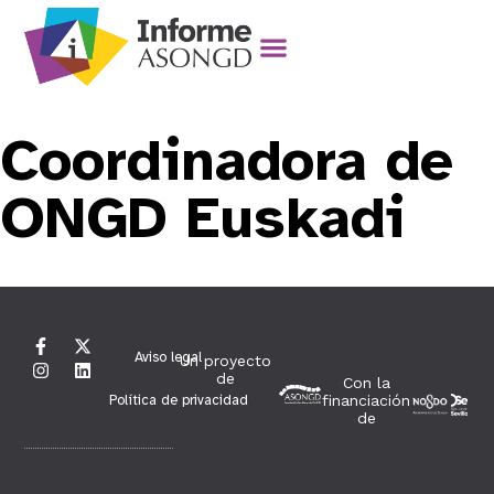
Coordinadora de
ONGD Euskadi
Aviso legal
Un proyecto
de
Con la
Política de privacidad
financiación
de